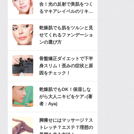
合！光の反射で美肌をつく
るマキアレイベルのリキッ
ドファンデ
乾燥肌でも肌をツルンと見
せてくれるファンデーショ
ンの選び方
骨盤矯正ダイエットで下半
身スリム！歪みの症状と原
因をチェック！
乾燥肌でもOK！保湿しな
がら大人ニキビをケア♪(著
者：Aya)
脚痩せにはマッサージ？ス
トレッチ？エステ？理想の