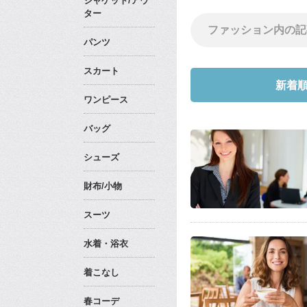
ジャケット/アウ
ター
パンツ
スカート
新着
ワンピース
バッグ
シューズ
財布/小物
スーツ
水着・浴衣
着こなし
春コーデ