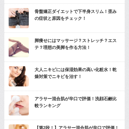
骨盤矯正ダイエットで下半身スリム！歪み
の症状と原因をチェック！
脚痩せにはマッサージ？ストレッチ？エス
テ？理想の美脚を作る方法！
大人ニキビには保湿効果の高い化粧水！乾
燥対策でニキビを治す！
アラサー混合肌が辛口で評価！洗顔石鹸比
較ランキング
【第2段！】アラサー混合肌が辛口で評価！