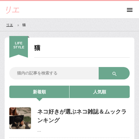
リエ
猫
LIFE
猫
STYLE
新着順
人気順
ネコ好きが選ぶネコ雑誌＆ムックラ
ンキング
…