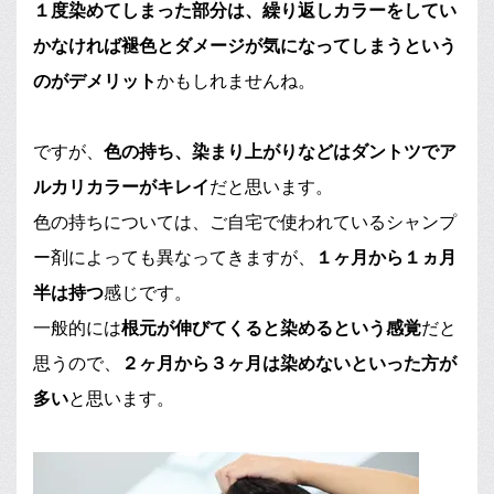
１度染めてしまった部分は、繰り返しカラーをしてい
かなければ褪色とダメージが気になってしまうという
のがデメリット
かもしれませんね。
ですが、
色の持ち、染まり上がりなどはダントツでア
ルカリカラーがキレイ
だと思います。
色の持ちについては、ご自宅で使われているシャンプ
ー剤によっても異なってきますが、
１ヶ月から１ヵ月
半は持つ
感じです。
一般的には
根元が伸びてくると染めるという感覚
だと
思うので、
２ヶ月から３ヶ月は染めないといった方が
多い
と思います。