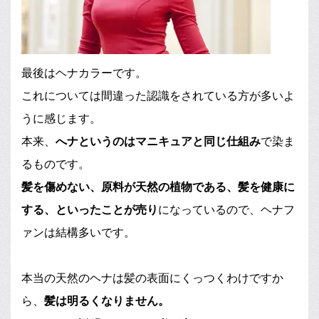
最後はヘナカラーです。
これについては間違った認識をされている方が多いよ
うに感じます。
本来、
へナというのはマニキュアと同じ仕組み
で染ま
るものです。
髪を傷めない、原料が天然の植物である、髪を健康に
する、といったことが売り
になっているので、ヘナフ
ァンは結構多いです。
本当の天然のヘナは髪の表面にくっつくわけですか
ら、
髪は明るくなりません。