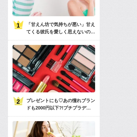
「甘えん坊で気持ちが悪い」甘え
てくる彼氏を愛しく思えないのは
何故？
プレゼントにも♡あの憧れブラン
ドも2000円以下?!プチプラデパ
コス36選大特集♡