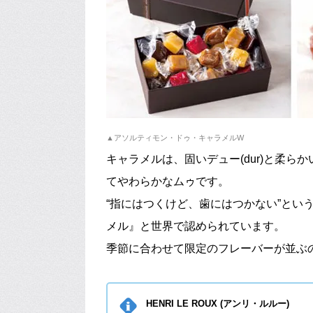
▲アソルティモン・ドゥ・キャラメルW
キャラメルは、固いデュー(dur)と柔ら
てやわらかなムゥです。
“指にはつくけど、歯にはつかない”とい
メル』と世界で認められています。
季節に合わせて限定のフレーバーが並ぶ
HENRI LE ROUX (アンリ・ルルー)