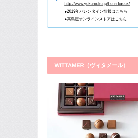
http://www.yokumoku.jp/henri-leroux/
●2019年バレンタイン情報
は
こちら
●高島屋オンラインストアは
こちら
WITTAMER（ヴィタメール）