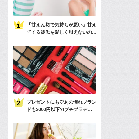
「甘えん坊で気持ちが悪い」甘え
てくる彼氏を愛しく思えないのは
何故？
プレゼントにも♡あの憧れブラン
ドも2000円以下?!プチプラデパ
コス36選大特集♡