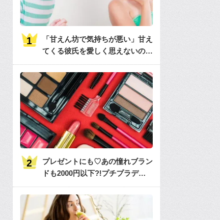
「甘えん坊で気持ちが悪い」甘え
てくる彼氏を愛しく思えないのは
何故？
プレゼントにも♡あの憧れブラン
ドも2000円以下?!プチプラデパ
コス36選大特集♡