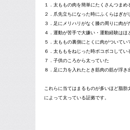
１．太ももの肉を簡単にたくさんつまめ
２．爪先立ちになった時にふくらはぎが
３．足にメリハリがなく膝の周りに肉が
４．運動が苦手で大嫌い・運動経験はほ
５．太ももの裏側にとくに肉がついてい
６．太ももをねじった時ボコボコしてい
７．子供のころから太っていた
８．足に力を入れたとき筋肉の筋が浮き
これらに当てはまるものが多いほど脂肪
によって太っている証拠です。