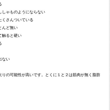
る
ししゃものようにならない
たくさんついている
とんど無い
て触ると硬い
る
出ない
太りの可能性が高いです。とくに１と２は筋肉が無く脂肪