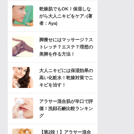
乾燥肌でもOK！保湿しな
がら大人ニキビをケア♪(著
者：Aya)
脚痩せにはマッサージ？ス
トレッチ？エステ？理想の
美脚を作る方法！
大人ニキビには保湿効果の
高い化粧水！乾燥対策でニ
キビを治す！
アラサー混合肌が辛口で評
価！洗顔石鹸比較ランキン
グ
【第2段！】アラサー混合