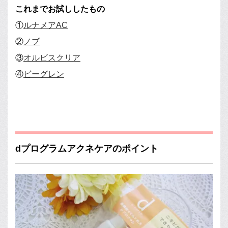
これまでお試ししたもの
①
ルナメアAC
②
ノブ
③
オルビスクリア
④
ビーグレン
dプログラムアクネケアのポイント