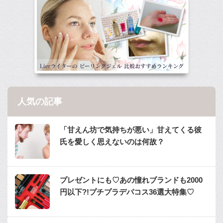
人気の記事
「甘えん坊で気持ちが悪い」甘えてくる彼
氏を愛しく思えないのは何故？
プレゼントにも♡あの憧れブランドも2000
円以下?!プチプラデパコス36選大特集♡