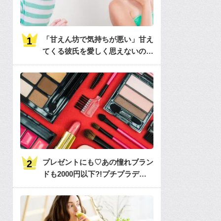
「甘えん坊で気持ちが悪い」甘え
てくる彼氏を愛しく思えないのは
何故？
プレゼントにも♡あの憧れブラン
ドも2000円以下?!プチプラデパ
コス36選大特集♡