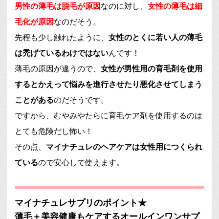
男性の薄毛は脱毛が原因
なのに対し、
女性の薄毛は細
毛化が原因
なのだそう。
先程も少し触れたように、
女性のとくに若い人の薄毛
は禿げているわけではない
んです！
薄毛の原因が違うので、
女性が男性用の育毛剤を使用
するとかえって悩みを進行させたり悪化させてしまう
ことがある
のだそうです。
ですから、むやみやたらに育毛ケア剤を使用するのは
とても危険だし怖い！
その点、
マイナチュレのヘアケアは女性用につくられ
ている
ので安心して使えます。
マイナチュレサプリのポイント★
薄毛＋美容健康もケアするオールインワンサプ