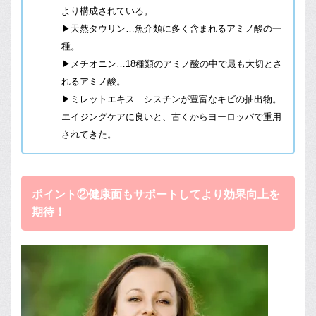
より構成されている。
▶
天然タウリン…魚介類に多く含まれるアミノ酸の一
種。
▶
メチオニン…18種類のアミノ酸の中で最も大切とさ
れるアミノ酸。
▶
ミレットエキス…シスチンが豊富なキビの抽出物。
エイジングケアに良いと、古くからヨーロッパで重用
されてきた。
ポイント②健康面もサポートしてより効果向上を
期待！