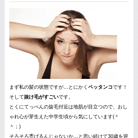
まず私の髪の状態ですが…とにかく
ペッタンコ
です！
そして
抜け毛がすごい
です。
とくにてっぺんの旋毛付近は地肌が目立つので、おし
ゃれ心が芽生えた中学生頃から気にしています(＾
＾；)
そろそろ禿げるんじゃないか…と思い続けて30歳を迎