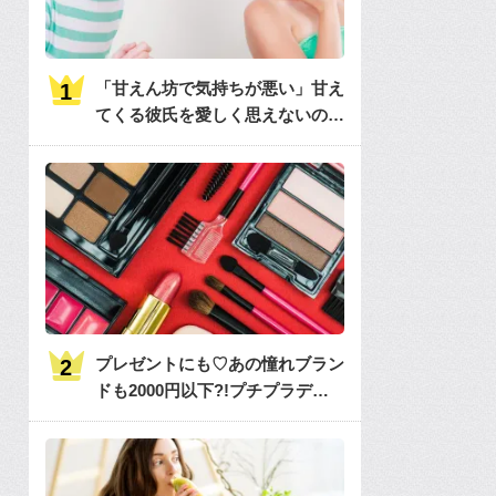
「甘えん坊で気持ちが悪い」甘え
てくる彼氏を愛しく思えないのは
何故？
プレゼントにも♡あの憧れブラン
ドも2000円以下?!プチプラデパ
コス36選大特集♡