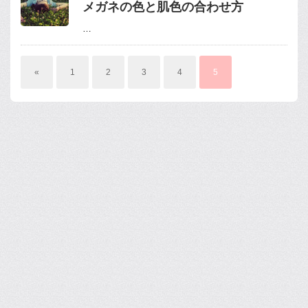
メガネの色と肌色の合わせ方
…
«
1
2
3
4
5