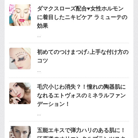
ダマクスローズ配合♥女性ホルモン
に着目したニキビケア ラミューテの
効果
…
初めてのつけまつげ♪上手な付け方の
コツ
…
毛穴小じわ消失？！憧れの陶器肌に
なれるエトヴォスのミネラルファン
デーション！
…
五能エキスで弾力ハリのある肌に！