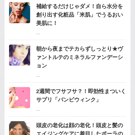
補給するだけじゃダメ！自ら水分を
創り出す化粧品「米肌」でうるおい
美肌に！
…
朝から夜までテカらずしっとり★ヴ
ァントルテのミネラルファンデーシ
ョン
…
2週間でフサフサ？！即効性まついく
サプリ「バンビウィンク」
…
頭皮の老化は顔の老化！頭皮と髪の
エイジングケアに着目したポーラの