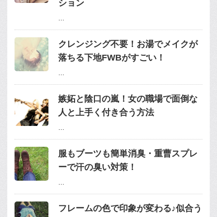
ション
…
クレンジング不要！お湯でメイクが
落ちる下地FWBがすごい！
…
嫉妬と陰口の嵐！女の職場で面倒な
人と上手く付き合う方法
…
服もブーツも簡単消臭・重曹スプレ
ーで汗の臭い対策！
…
フレームの色で印象が変わる♪似合う