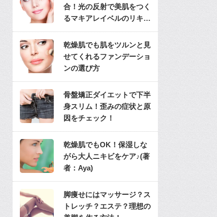
合！光の反射で美肌をつく
るマキアレイベルのリキッ
ドファンデ
乾燥肌でも肌をツルンと見
せてくれるファンデーショ
ンの選び方
骨盤矯正ダイエットで下半
身スリム！歪みの症状と原
因をチェック！
乾燥肌でもOK！保湿しな
がら大人ニキビをケア♪(著
者：Aya)
脚痩せにはマッサージ？ス
トレッチ？エステ？理想の