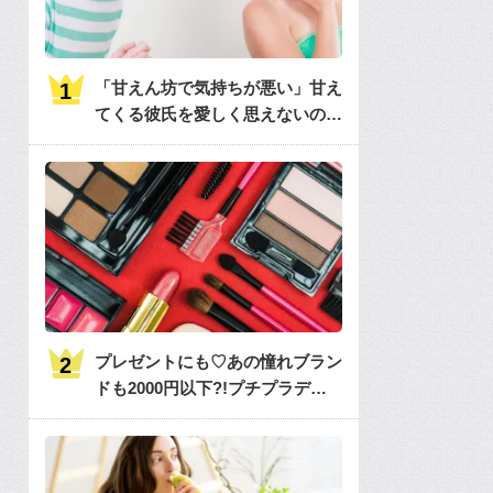
「甘えん坊で気持ちが悪い」甘え
てくる彼氏を愛しく思えないのは
何故？
プレゼントにも♡あの憧れブラン
ドも2000円以下?!プチプラデパ
コス36選大特集♡