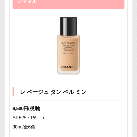
シャネル
レ ベージュ タン ベル ミン
6,500円(税別)
SPF25・PA＋＋
30ml/全6色