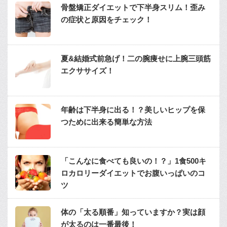
骨盤矯正ダイエットで下半身スリム！歪み
の症状と原因をチェック！
夏&結婚式前急げ！二の腕痩せに上腕三頭筋
エクササイズ！
年齢は下半身に出る！？美しいヒップを保
つために出来る簡単な方法
「こんなに食べても良いの！？」1食500キ
ロカロリーダイエットでお腹いっぱいのコ
ツ
体の「太る順番」知っていますか？実は顔
が太るのは一番最後！