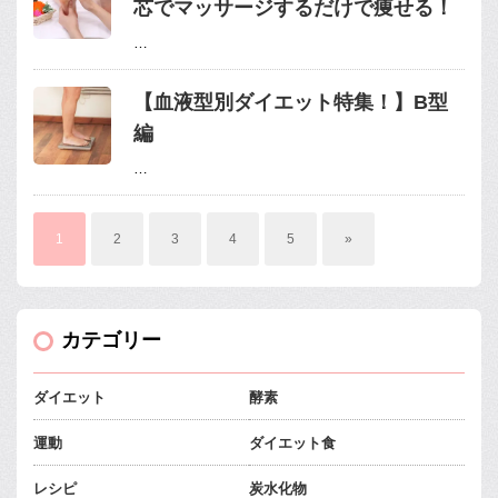
芯でマッサージするだけで痩せる！
…
【血液型別ダイエット特集！】B型
編
…
1
2
3
4
5
»
カテゴリー
ダイエット
酵素
運動
ダイエット食
レシピ
炭水化物