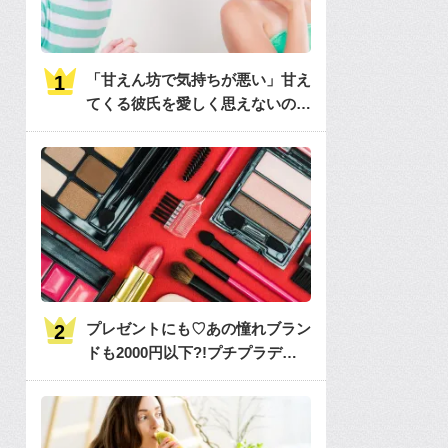
「甘えん坊で気持ちが悪い」甘え
てくる彼氏を愛しく思えないのは
何故？
プレゼントにも♡あの憧れブラン
ドも2000円以下?!プチプラデパ
コス36選大特集♡