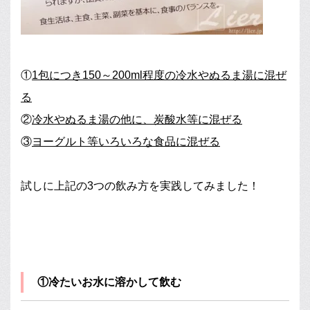
①
1包につき150～200ml程度の冷水やぬるま湯に混ぜ
る
②
冷水やぬるま湯の他に、炭酸水等に混ぜる
③
ヨーグルト等いろいろな食品に混ぜる
試しに上記の3つの飲み方を実践してみました！
①冷たいお水に溶かして飲む