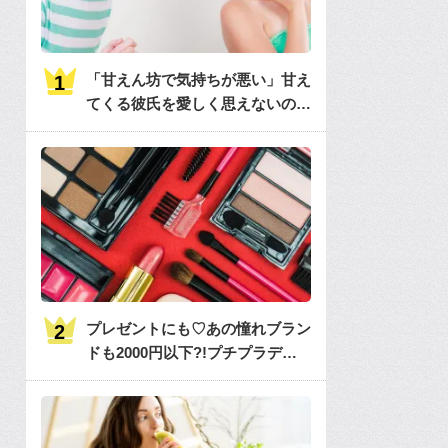
「甘えん坊で気持ちが悪い」甘え
てくる彼氏を愛しく思えないのは
何故？
プレゼントにも♡あの憧れブラン
ドも2000円以下?!プチプラデパ
コス36選大特集♡