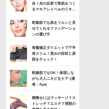
合！光の反射で美肌をつく
るマキアレイベルのリキッ
ドファンデ
乾燥肌でも肌をツルンと見
せてくれるファンデーショ
ンの選び方
骨盤矯正ダイエットで下半
身スリム！歪みの症状と原
因をチェック！
乾燥肌でもOK！保湿しな
がら大人ニキビをケア♪(著
者：Aya)
脚痩せにはマッサージ？ス
トレッチ？エステ？理想の