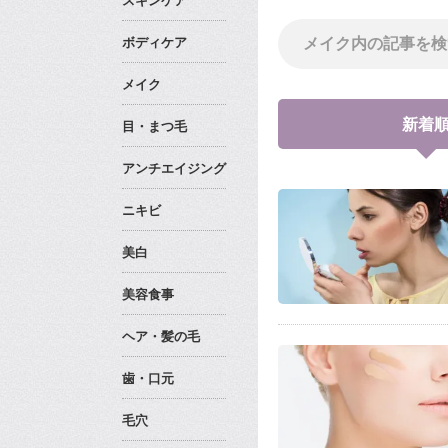
スキンケア
ボディケア
メイク
新着
目・まつ毛
アンチエイジング
ニキビ
美白
美容食事
ヘア・髪の毛
歯・口元
毛穴