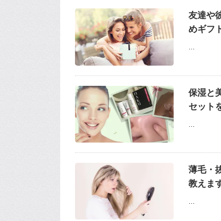
友達や
めギフ
…
保湿と
セット
…
薄毛・
教えま
…