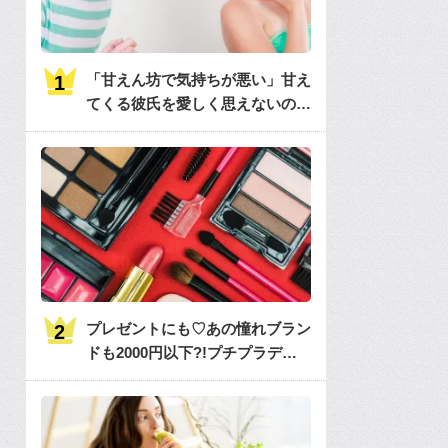
「甘えん坊で気持ちが悪い」甘え
てくる彼氏を愛しく思えないのは
何故？
プレゼントにも♡あの憧れブラン
ドも2000円以下?!プチプラデパ
コス36選大特集♡