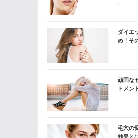
…
ダイエ
め！そ
…
頑固な
トメン
…
毛穴の
効果と