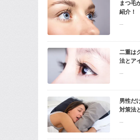
まつ毛
紹介！
…
二重は
法とア
…
男性だ
対策法
…