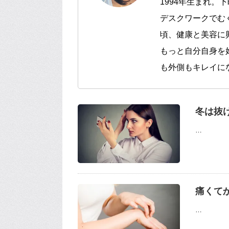
1994年生まれ。
デスクワークでむ
頃、健康と美容に
もっと自分自身を
も外側もキレイにな
冬は抜
…
痛くて
…