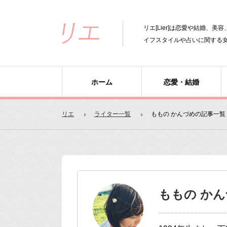
リエ[Lier]は恋愛や結婚、
イフスタイルや占いに関する
ホーム
恋愛・結婚
リエ
ライター一覧
ももの かんづめの記事一覧
ももの か