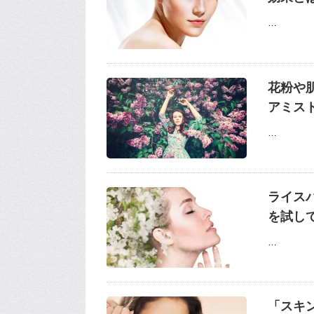
…
花粉や
アミス
…
ライス
を試し
…
「スキ