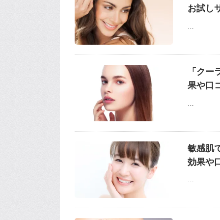
お試し
…
「クー
果や口
…
敏感肌
効果や
…