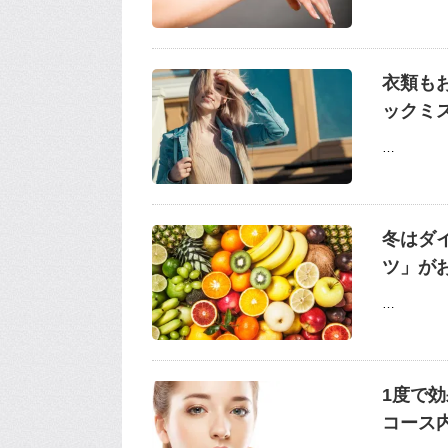
衣類も
ックミ
…
冬はダ
ツ」が
…
1度で
コース