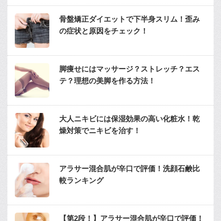
骨盤矯正ダイエットで下半身スリム！歪み
の症状と原因をチェック！
脚痩せにはマッサージ？ストレッチ？エス
テ？理想の美脚を作る方法！
大人ニキビには保湿効果の高い化粧水！乾
燥対策でニキビを治す！
アラサー混合肌が辛口で評価！洗顔石鹸比
較ランキング
【第2段！】アラサー混合肌が辛口で評価！