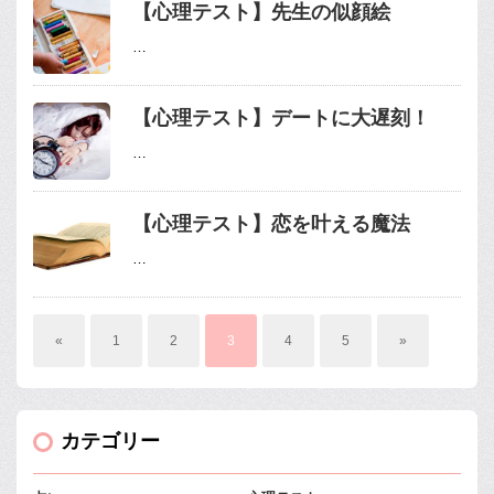
【心理テスト】先生の似顔絵
…
【心理テスト】デートに大遅刻！
…
【心理テスト】恋を叶える魔法
…
«
1
2
3
4
5
»
カテゴリー