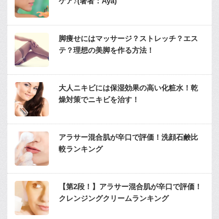
ケア♪(著者：Aya)
脚痩せにはマッサージ？ストレッチ？エス
テ？理想の美脚を作る方法！
大人ニキビには保湿効果の高い化粧水！乾
燥対策でニキビを治す！
アラサー混合肌が辛口で評価！洗顔石鹸比
較ランキング
【第2段！】アラサー混合肌が辛口で評価！
クレンジングクリームランキング