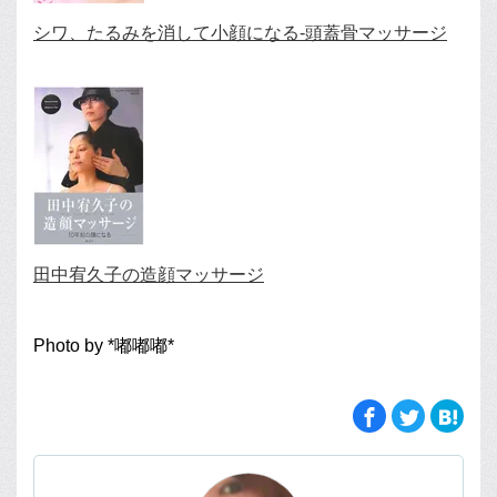
シワ、たるみを消して小顔になる-頭蓋骨マッサージ
田中宥久子の造顔マッサージ
Photo by *嘟嘟嘟*