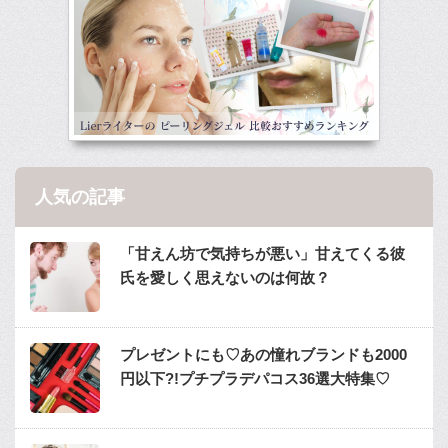
人気の記事
「甘えん坊で気持ちが悪い」甘えてくる彼
氏を愛しく思えないのは何故？
プレゼントにも♡あの憧れブランドも2000
円以下?!プチプラデパコス36選大特集♡