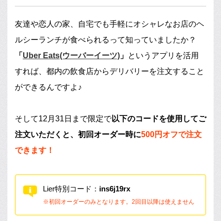
友達や恋人の家、自宅でも手軽にオシャレなお店のヘ
ルシーランチが食べられるって知っていましたか？
「
Uber Eats(ウーバーイーツ)
」
というアプリを活用
すれば、都内の飲食店からデリバリーを注文すること
ができるんですよ♪
そして12月31日まで限定で
以下のコードを使用してご
注文いただくと、初回オーダー時に
500円オフで注文
できます！
Lier特別コード：
ins6j19rx
※初回オーダーのみとなります。2回目以降は使えません