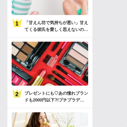
「甘えん坊で気持ちが悪い」甘え
てくる彼氏を愛しく思えないのは
何故？
プレゼントにも♡あの憧れブラン
ドも2000円以下?!プチプラデパ
コス36選大特集♡