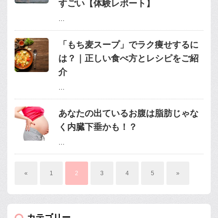
すごい【体験レポート】
…
「もち麦スープ」でラク痩せするに
は？｜正しい食べ方とレシピをご紹
介
…
あなたの出ているお腹は脂肪じゃな
く内臓下垂かも！？
…
«
1
2
3
4
5
»
カテゴリー