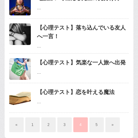
…
【心理テスト】落ち込んでいる友人
へ一言！
…
【心理テスト】気楽な一人旅へ出発
…
【心理テスト】恋を叶える魔法
…
«
1
2
3
4
5
»