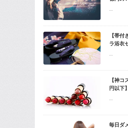
…
【帯付
ラ浴衣
…
【神コス
円以下
…
毎日ダ