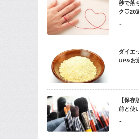
秒で落
ク♡20
…
ダイエ
UP&お
…
【保存
前と使
…