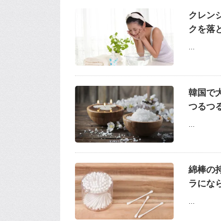
クレン
クを落
…
韓国で
つるつ
…
綿棒の
ラにな
…