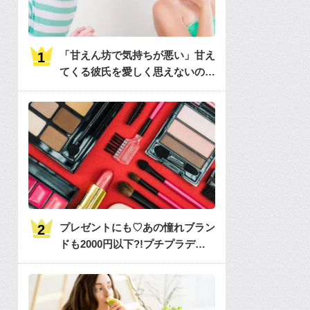
「甘えん坊で気持ちが悪い」甘え
てくる彼氏を愛しく思えないのは
何故？
プレゼントにも♡あの憧れブラン
ドも2000円以下?!プチプラデパ
コス36選大特集♡