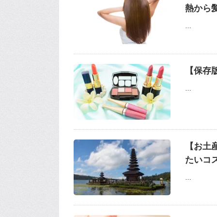
熱から
…
【保存
…
【お土
たいコ
…