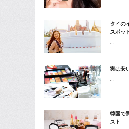
タイの
スポッ
…
実は安
…
韓国で
スト