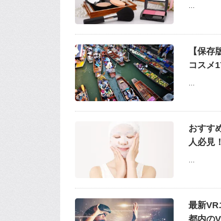
…
【保存
コスメ1
…
おすす
人必見
…
最新V
都内の